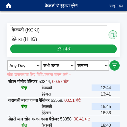
केककी से हेहेगरा ट्रेनें
साइन इन
केककी (KCKI)
⇅
हेहेगरा (HHG)
ट्रैन देखें
सीट उपलब्धता लिए तिथि/क्लास चयन करें ↑
चोपन गोमोह पैसिंजर
53344
,
00.57 घंटे
रोज़
केककी
12:44
हेहेगरा
13:41
वाराणसी बरका काना पैसिंजर
63558
,
00.51 घंटे
रोज़
केककी
15:45
हेहेगरा
16:36
डेहरी आन सोन बरका काना पैसेंजर
53358
,
00.41 घंटे
रोज़
केककी
18:49