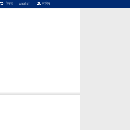
रिफंड
English
लॉगिन