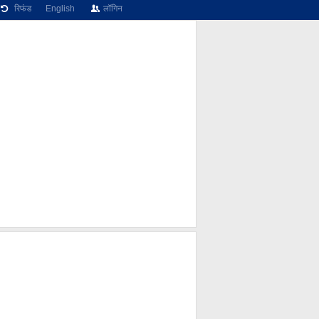
रिफंड
English
लॉगिन