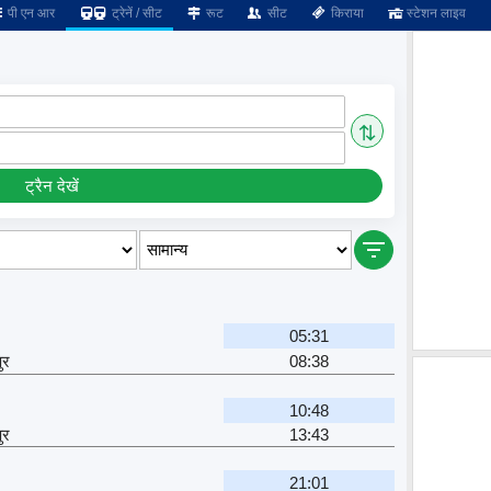
पी एन आर
ट्रेनें / सीट
रूट
सीट
किराया
स्टेशन लाइव
⇅
ट्रैन देखें
05:31
ुर
08:38
10:48
ुर
13:43
21:01