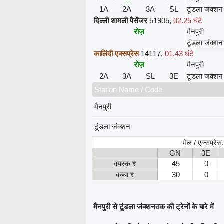
1A
2A
3A
SL
टूंडला जंक्शन
दिल्ली शामली पैसेंजर
51905
,
02.25 घंटे
रोज़
मैनपुरी
टूंडला जंक्शन
कालिंदी एक्सप्रेस
14117
,
01.43 घंटे
रोज़
मैनपुरी
2A
3A
SL
3E
टूंडला जंक्शन
Station Name / Code
मैनपुरी
टूंडला जंक्शन
मेल / एक्सप्रे
GN
3E
वयस्क ₹
45
0
बच्चा ₹
30
0
मैनपुरी से टूंडला जंक्शनतक की ट्रेनों के बारे में