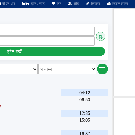
पी एन आर
ट्रेनें / सीट
रूट
सीट
किराया
स्टेशन लाइव
⇅
ट्रैन देखें
04:12
06:50
े
12:35
15:05
16:37