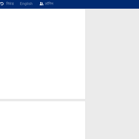
रिफंड
English
लॉगिन