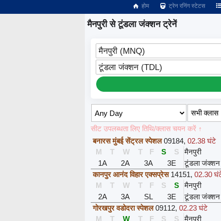
होम
ट्रेन रनिंग स्टेटस
मैनपुरी से टूंडला जंक्शन ट्रेनें
मैनपुरी (MNQ)
टूंडला जंक्शन (TDL)
सीट उपलब्धता लिए तिथि/क्लास चयन करें ↑
बनारस मुंबई सेंट्रल स्पेशल
09184
,
02.38 घंटे
M
T
W
T
F
S
S
मैनपुरी
1A
2A
3A
3E
टूंडला जंक्शन
कानपुर आनंद विहार एक्सप्रेस
14151
,
02.30 घंट
M
T
W
T
F
S
S
मैनपुरी
2A
3A
SL
3E
टूंडला जंक्शन
गोरखपुर वडोदरा स्पेशल
09112
,
02.23 घंटे
M
T
W
T
F
S
S
मैनपुरी