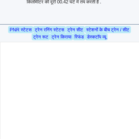
किलोमीटर की दूरी 00.42 घंटे में तय करती है .
PNR स्टेटस
ट्रेन रनिंग स्टेटस
ट्रेन सीट
स्टेशनों के बीच ट्रेन / सीट
ट्रेन रूट
ट्रेन किराया
रिफंड
डेस्कटॉप व्यू