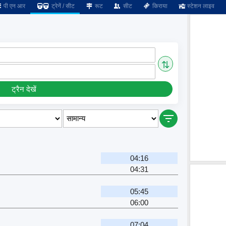
पी एन आर
ट्रेनें / सीट
रूट
सीट
किराया
स्टेशन लाइव
⇅
ट्रैन देखें
04:16
04:31
05:45
06:00
07:04