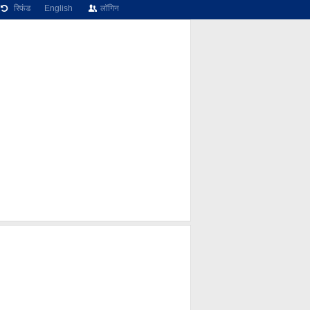
रिफंड
English
लॉगिन