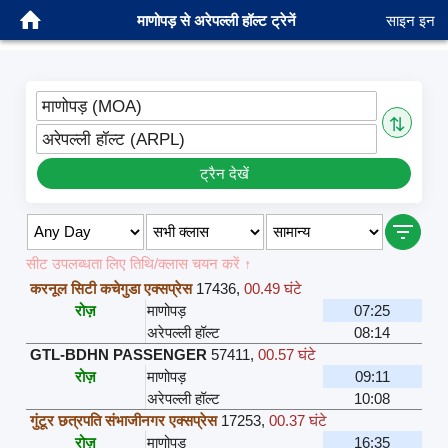
माणोपड़ से अरेपल्ली हॉल्ट ट्रेनें
साइन इन
माणोपड़ (MOA)
⇅
अरेपल्ली हॉल्ट (ARPL)
ट्रैन देखें
सीट उपलब्धता लिए तिथि/क्लास चयन करें ↑
करनूल सिटी कचेगुडा एक्सप्रेस
17436
,
00.49 घंटे
रोज़
माणोपड़
07:25
अरेपल्ली हॉल्ट
08:14
GTL-BDHN PASSENGER
57411
,
00.57 घंटे
रोज़
माणोपड़
09:11
अरेपल्ली हॉल्ट
10:08
गुंटूर छत्रपति संभाजीनगर एक्सप्रेस
17253
,
00.37 घंटे
रोज़
माणोपड़
16:35