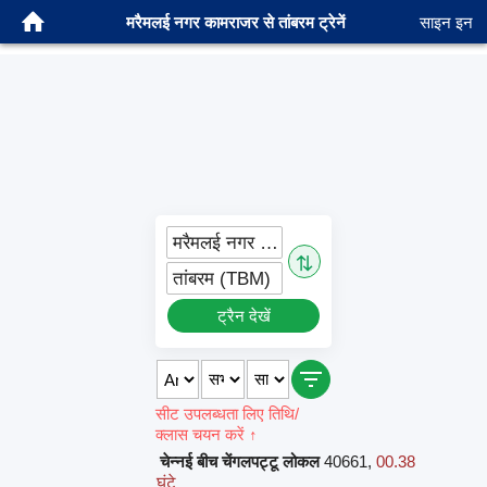
मरैमलई नगर कामराजर से तांबरम ट्रेनें
साइन इन
मरैमलई नगर कामराजर (MMNK)
⇅
तांबरम (TBM)
ट्रैन देखें
सीट उपलब्धता लिए तिथि/
क्लास चयन करें ↑
चेन्नई बीच चेंगलपट्टू लोकल
40661
,
00.38
घंटे