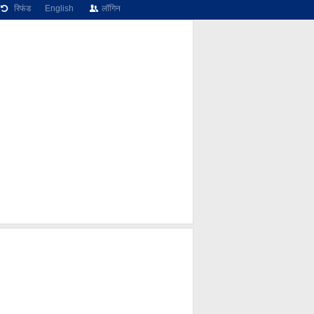
रिफंड
English
लॉगिन