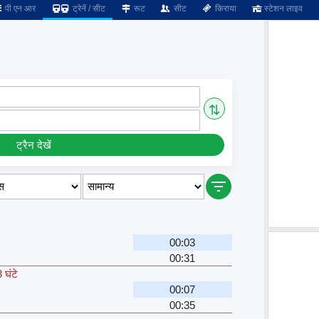
पी एन आर
ट्रेनें / सीट
रूट
सीट
किराया
स्टेशन लाइव
⇅
ट्रैन देखें
00:03
00:31
 घंटे
00:07
00:35