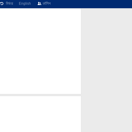
रिफंड
English
लॉगिन