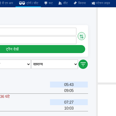
पी एन आर
ट्रेनें / सीट
रूट
सीट
किराया
स्टेशन लाइव
⇅
ट्रैन देखें
05:43
09:05
36 घंटे
07:27
10:03