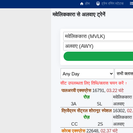
होम
ट्रेन रनिंग स्टेटस
मवेलिककारा से अलवाए ट्रेनें
मवेलिककारा (MVLK)
अलवाए (AWY)
सीट उपलब्धता लिए तिथि/क्लास चयन करें ↑
पालअरवी एक्सप्रेस
16791
,
03.22 घंटे
रोज़
मवेलिककारा
3A
SL
अलवाए
त्रिवेंद्रम सेंट्रल शोरानूर स्पेशल
16302
,
02.
रोज़
मवेलिककारा
CC
2S
अलवाए
कोरबा एक्स्प्रेस
22648
,
02.37 घंटे