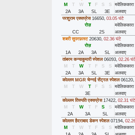
M
T
W
T
F
S
S
मवेलिककारा
2A
3A
SL
3E
अलवाए
परशुराम एक्सप्रेस
16650
,
03.05 घंटे
रोज़
मवेलिककारा
CC
2S
अलवाए
शबरी सुपरफ़ास्ट
20630
,
02.36 घंटे
रोज़
मवेलिककारा
1A
2A
3A
SL
अलवाए
तांबरम कन्याकुमारी स्पेशल
06093
,
02.26 घंट
M
T
W
T
F
S
S
मवेलिककारा
2A
3A
SL
3E
अलवाए
कोल्लम MGR चेन्नई सेंट्रल स्पेशल
06120
M
T
W
T
F
S
S
मवेलिककारा
3E
अलवाए
कोल्लम तिरुपति एक्सप्रेस
17422
,
02.31 घंट
M
T
W
T
F
S
S
मवेलिककारा
2A
3A
SL
अलवाए
कोल्लम हैदराबाद डेकन स्पेशल
07194
,
02.26
M
T
W
T
F
S
S
मवेलिककारा
1A
2A
3A
SL
अलवाए