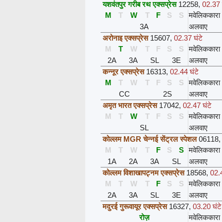
यशवंतपुर गरीब रथ एक्सप्रेस
12258
,
02.37 
M
T
W
T
F
S
S
मवेलिककारा
3A
अलवाए
अरोनाइ एक्सप्रेस
15607
,
02.37 घंटे
M
T
W
T
F
S
S
मवेलिककारा
2A
3A
SL
3E
अलवाए
कन्नूर एक्सप्रेस
16313
,
02.44 घंटे
M
T
W
T
F
S
S
मवेलिककारा
CC
2S
अलवाए
अमृत भारत एक्सप्रेस
17042
,
02.47 घंटे
M
T
W
T
F
S
S
मवेलिककारा
SL
अलवाए
कोल्लम MGR चेन्नई सेंट्रल स्पेशल
06118
M
T
W
T
F
S
S
मवेलिककारा
1A
2A
3A
SL
अलवाए
कोल्लम विशाखापट्नम एक्सप्रेस
18568
,
02.4
M
T
W
T
F
S
S
मवेलिककारा
2A
3A
SL
3E
अलवाए
मदुरई गुरूवायूर एक्सप्रेस
16327
,
03.20 घंटे
रोज़
मवेलिककारा