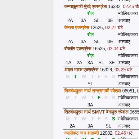
कन्याकुमारी मुंबई एक्सप्रेस
16382
,
02.45 घं
रोज़
मवेलिककारा
2A
3A
SL
3E
अलवाए
केरला एक्स्प्रेस
12625
,
02.27 घंटे
रोज़
मवेलिककारा
2A
3A
SL
3E
अलवाए
बंगलौर एक्सप्रेस
16525
,
03.04 घंटे
रोज़
मवेलिककारा
1A
2A
3A
SL
3E
अलवाए
अमृत भारत एक्सप्रेस
16329
,
03.29 घंटे
M
T
W
T
F
S
S
मवेलिककारा
SL
अलवाए
तिरुवंथपुरम नार्थ सन्त्रागाची स्पेशल
06081
,
M
T
W
T
F
S
S
मवेलिककारा
3A
अलवाए
तिरुवंथपुरम नार्थ SMVT बेंगलुरु स्पेशल
065
M
T
W
T
F
S
S
मवेलिककारा
2A
3A
SL
अलवाए
कालीकट जन शताब्दी
12082
,
02.46 घंटे