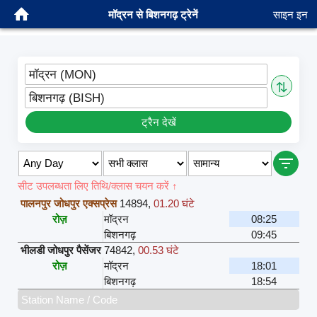
मॉद्रन से बिशनगढ़ ट्रेनें
साइन इन
मॉद्रन (MON)
⇅
बिशनगढ़ (BISH)
ट्रैन देखें
सीट उपलब्धता लिए तिथि/क्लास चयन करें ↑
पालनपुर जोधपुर एक्सप्रेस
14894
,
01.20 घंटे
रोज़
मॉद्रन
08:25
बिशनगढ़
09:45
भीलडी जोधपुर पैसेंजर
74842
,
00.53 घंटे
रोज़
मॉद्रन
18:01
बिशनगढ़
18:54
Station Name / Code