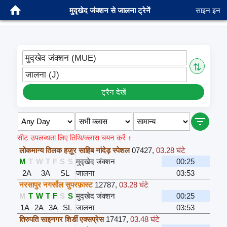
मुद्खेद जंक्शन से जालना ट्रेनें
साइन इन
मुद्खेद जंक्शन (MUE)
⇅
जालना (J)
ट्रैन देखें
सीट उपलब्धता लिए तिथि/क्लास चयन करें ↑
लोकमान्य तिलक हज़ूर साहिब नांदेड़ स्पेशल
07427
,
03.28 घंटे
M
T
W
T
F
S
S
मुद्खेद जंक्शन
00:25
2A
3A
SL
जालना
03:53
नरसापुर नगर्सोल सुपरफ़ास्ट
12787
,
03.28 घंटे
M
T
W
T
F
S
S
मुद्खेद जंक्शन
00:25
1A
2A
3A
SL
जालना
03:53
तिरुपति साइनगर शिर्डी एक्सप्रेस
17417
,
03.48 घंटे