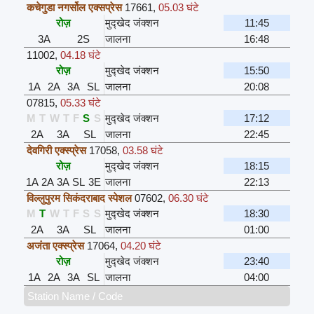
कचेगुडा नगर्सोल एक्सप्रेस
17661
,
05.03 घंटे
रोज़
मुद्खेद जंक्शन
11:45
3A
2S
जालना
16:48
11002
,
04.18 घंटे
रोज़
मुद्खेद जंक्शन
15:50
1A
2A
3A
SL
जालना
20:08
07815
,
05.33 घंटे
M
T
W
T
F
S
S
मुद्खेद जंक्शन
17:12
2A
3A
SL
जालना
22:45
देवगिरी एक्स्प्रेस
17058
,
03.58 घंटे
रोज़
मुद्खेद जंक्शन
18:15
1A
2A
3A
SL
3E
जालना
22:13
विल्लुपुरम सिकंदराबाद स्पेशल
07602
,
06.30 घंटे
M
T
W
T
F
S
S
मुद्खेद जंक्शन
18:30
2A
3A
SL
जालना
01:00
अजंता एक्स्प्रेस
17064
,
04.20 घंटे
रोज़
मुद्खेद जंक्शन
23:40
1A
2A
3A
SL
जालना
04:00
Station Name / Code