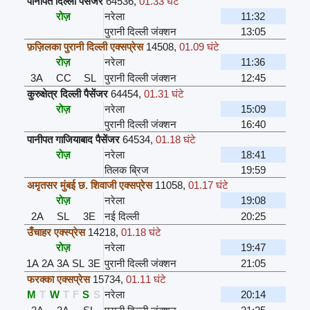
पानीपत दिल्ली पैसेंजर
64536
,
01.33 घंटे
रोज़
नरेला
11:32
पुरानी दिल्ली जंक्शन
13:05
फ़ज़िलका पुरानी दिल्ली एक्सप्रेस
14508
,
01.09 घंटे
रोज़
नरेला
11:36
3A
CC
SL
पुरानी दिल्ली जंक्शन
12:45
कुरुक्षेत्र दिल्ली पैसेंजर
64454
,
01.31 घंटे
रोज़
नरेला
15:09
पुरानी दिल्ली जंक्शन
16:40
पानीपत गाजियाबाद पैसेंजर
64534
,
01.18 घंटे
रोज़
नरेला
18:41
तिलक ब्रिज
19:59
अमृतसर मुंबई छ. शिवाजी एक्सप्रेस
11058
,
01.17 घंटे
रोज़
नरेला
19:08
2A
SL
3E
नई दिल्ली
20:25
उँचाहर एक्स्प्रेस
14218
,
01.18 घंटे
रोज़
नरेला
19:47
1A
2A
3A
SL
3E
पुरानी दिल्ली जंक्शन
21:05
फरक्का एक्सप्रेस
15734
,
01.11 घंटे
M
T
W
T
F
S
S
नरेला
20:14