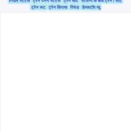
PNR स्टेटस
ट्रेन रनिंग स्टेटस
ट्रेन सीट
स्टेशनों के बीच ट्रेन / सीट
ट्रेन रूट
ट्रेन किराया
रिफंड
डेस्कटॉप व्यू