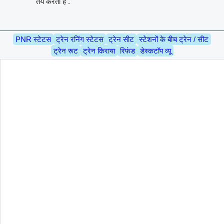
तय करती है .
PNR स्टेटस
ट्रेन रनिंग स्टेटस
ट्रेन सीट
स्टेशनों के बीच ट्रेन / सीट
ट्रेन रूट
ट्रेन किराया
रिफंड
डेस्कटॉप व्यू