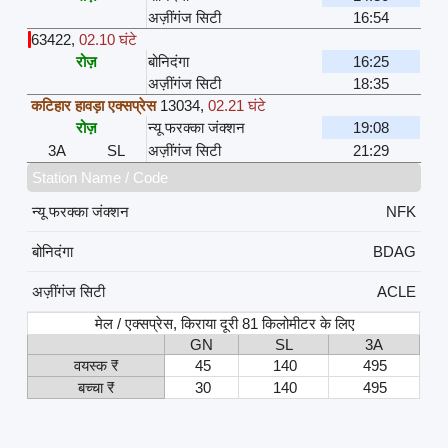
अज़ींगंज सिटी
16:54
63422
,
02.10 घंटे
रोज़
बोनिदंगा
16:25
अज़ींगंज सिटी
18:35
कटिहार हावड़ा एक्सप्रेस
13034
,
02.21 घंटे
रोज़
न्यू फरक्का जंक्शन
19:08
3A
SL
अज़ींगंज सिटी
21:29
Station Name / Code
न्यू फरक्का जंक्शन
NFK
बोनिदंगा
BDAG
अज़ींगंज सिटी
ACLE
मेल / एक्सप्रेस, किराया दूरी 81 किलोमीटर के लिए
GN
SL
3A
वयस्क ₹
45
140
495
बच्चा ₹
30
140
495