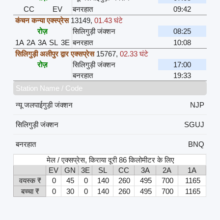
CC
EV
बनरहात
09:42
कंचन कन्या एक्स्प्रेस
13149
,
01.43 घंटे
रोज़
सिलिगुड़ी जंक्शन
08:25
1A
2A
3A
SL
3E
बनरहात
10:08
सिलिगुड़ी अलीपुर द्वार एक्सप्रेस
15767
,
02.33 घंटे
रोज़
सिलिगुड़ी जंक्शन
17:00
बनरहात
19:33
Station Name / Code
न्यू जलपाईगुड़ी जंक्शन
NJP
सिलिगुड़ी जंक्शन
SGUJ
बनरहात
BNQ
मेल / एक्सप्रेस, किराया दूरी 86 किलोमीटर के लिए
EV
GN
3E
SL
CC
3A
2A
1A
वयस्क ₹
0
45
0
140
260
495
700
1165
बच्चा ₹
0
30
0
140
260
495
700
1165