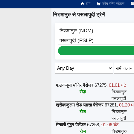
होम
ट्रेन रनिंग स्टेटस
निडमानुरु से पसलापुदी ट्रेनें
निडमानुरु (NDM)
पसलापुदी (PSLP)
सीट उपलब्धता लिए तिथि/क्लास चयन करें ↑
फलकनुमा भोंगिर पैसेंजर
67275
,
01.01 घंटे
रोज़
निडमानुरु
पसलापुदी
श्रीकाकुलम रोड प्लासा पैसेंजर
67281
,
01.20 घं
रोज़
निडमानुरु
पसलापुदी
तेनाली गुंटूर पैसेंजर
67258
,
01.06 घंटे
रोज़
निडमानुरु