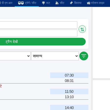
पी एन आर
ट्रेनें / सीट
रूट
सीट
किराया
स्टेशन लाइव
⇅
ट्रैन देखें
07:30
08:31
टे
11:50
13:10
14:40