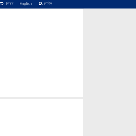
रिफंड
English
लॉगिन