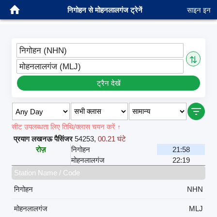
निगोहन से मोहनलालगंज ट्रेनें
साइन इन
निगोहन (NHN)
⇅
मोहनलालगंज (MLJ)
ट्रैन देखें
सीट उपलब्धता लिए तिथि/क्लास चयन करें ↑
प्रयाग लखनऊ पैसिंजर
54253
,
00.21 घंटे
रोज़
निगोहन
21:58
मोहनलालगंज
22:19
Station Name / Code
निगोहन
NHN
मोहनलालगंज
MLJ