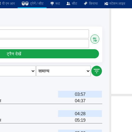
पी एन आर
ट्रेनें / सीट
रूट
सीट
किराया
स्टेशन लाइव
⇅
ट्रैन देखें
03:57
म
04:37
04:28
म
05:19