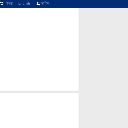
रिफंड
English
लॉगिन