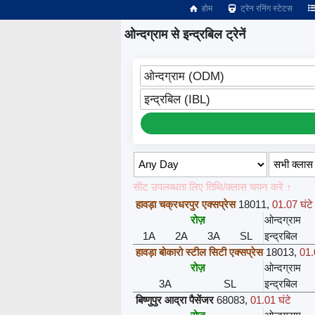
होम
ट्रेन रनिंग स्टेटस
ओन्दग्राम से इन्द्रबिल ट्रेनें
ओन्दग्राम (ODM)
इन्द्रबिल (IBL)
सीट उपलब्धता लिए तिथि/क्लास चयन करें ↑
हावड़ा चक्रधरपुर एक्सप्रेस
18011
,
01.07 घंटे
रोज़
ओन्दग्राम
1A
2A
3A
SL
इन्द्रबिल
हावड़ा बोकारो स्टील सिटी एक्सप्रेस
18013
,
01.
रोज़
ओन्दग्राम
3A
SL
इन्द्रबिल
बिष्णुपुर आद्रा पैसेंजर
68083
,
01.01 घंटे