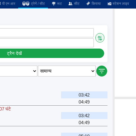
पी एन आर
ट्रेनें / सीट
रूट
सीट
किराया
स्टेशन लाइव
⇅
ट्रैन देखें
03:42
04:49
07 घंटे
03:42
04:49