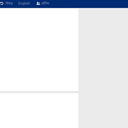
रिफंड
English
लॉगिन