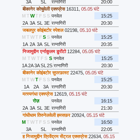
3A
SL
रत्नागिरी
20:00
बीकानेर कोचुवेली एक्स्प्रेस
16311
,
05.05 घंटे
M
T
W
T
F
S
S
पनवेल
15:25
2A
3A
SL
3E
रत्नागिरी
20:30
जबलपुर कोइंबटोर स्पेशल
02198
,
05.10 घंटे
M
T
W
T
F
S
S
पनवेल
15:25
1A
2A
3A
SL
रत्नागिरी
20:35
निजामुद्दीन एर्नाकुलम डुरोंटो
12284
,
05.05 घंटे
M
T
W
T
F
S
S
पनवेल
15:25
1A
2A
3A
SL
2S
रत्नागिरी
20:30
बीकानेर कोइंबटोर सुपरफ़ास्ट
22475
,
05.05 घंटे
M
T
W
T
F
S
S
पनवेल
15:25
1A
2A
3A
रत्नागिरी
20:30
मत्स्यगंधा एक्स्प्रेस
12619
,
05.15 घंटे
रोज़
पनवेल
16:15
2A
3A
SL
3E
रत्नागिरी
21:30
गांधीधाम तिरुनेलवेली हमसफ़र
20924
,
05.15 घंटे
M
T
W
T
F
S
S
पनवेल
16:50
3A
SL
रत्नागिरी
22:05
ह निजामुद्दीन त्रिवेंद्रम सेंट्रल एक्सप्रेस
22634
,
05.15