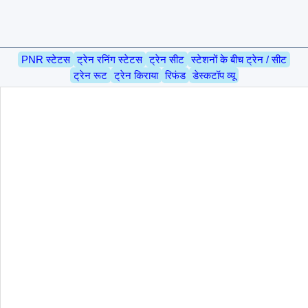
PNR स्टेटस
ट्रेन रनिंग स्टेटस
ट्रेन सीट
स्टेशनों के बीच ट्रेन / सीट
ट्रेन रूट
ट्रेन किराया
रिफंड
डेस्कटॉप व्यू