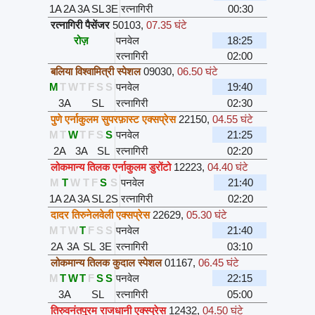
1A
2A
3A
SL
3E
रत्नागिरी
00:30
रत्नागिरी पैसेंजर
50103
,
07.35 घंटे
रोज़
पनवेल
18:25
रत्नागिरी
02:00
बलिया विश्वामित्री स्पेशल
09030
,
06.50 घंटे
M
T
W
T
F
S
S
पनवेल
19:40
3A
SL
रत्नागिरी
02:30
पुणे एर्नाकुलम सुपरफ़ास्ट एक्सप्रेस
22150
,
04.55 घंटे
M
T
W
T
F
S
S
पनवेल
21:25
2A
3A
SL
रत्नागिरी
02:20
लोकमान्य तिलक एर्नाकुलम डुरोंटो
12223
,
04.40 घंटे
M
T
W
T
F
S
S
पनवेल
21:40
1A
2A
3A
SL
2S
रत्नागिरी
02:20
दादर तिरुनेलवेली एक्सप्रेस
22629
,
05.30 घंटे
M
T
W
T
F
S
S
पनवेल
21:40
2A
3A
SL
3E
रत्नागिरी
03:10
लोकमान्य तिलक कुदाल स्पेशल
01167
,
06.45 घंटे
M
T
W
T
F
S
S
पनवेल
22:15
3A
SL
रत्नागिरी
05:00
तिरुवनंतपुरम राजधानी एक्स्प्रेस
12432
,
04.50 घंटे