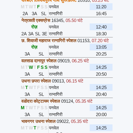
पोरबंदर तिरुवंथपुरम नार्थ सुपरफ़ास्ट
20910
,
05.25 घंटे
M
T
W
T
F
S
S
पनवेल
11:20
2A
3A
SL
रत्नागिरी
16:45
नेत्रावती एक्सप्रेस
16345
,
05.50 घंटे
रोज़
पनवेल
12:40
2A
3A
SL
3E
रत्नागिरी
18:30
छ. शिवाजी महाराज रत्नागिरी स्पेशल
01153
,
07.20 घंटे
रोज़
पनवेल
13:05
3A
SL
रत्नागिरी
20:25
वलसाड दानापुर स्पेशल
09019
,
06.25 घंटे
M
T
W
T
F
S
S
पनवेल
14:25
3A
SL
रत्नागिरी
20:50
उधना छपरा स्पेशल
09013
,
06.15 घंटे
M
T
W
T
F
S
S
पनवेल
14:25
3A
SL
रत्नागिरी
20:40
वडोदरा कोट्टायम स्पेशल
09124
,
05.35 घंटे
M
T
W
T
F
S
S
पनवेल
14:25
3A
SL
रत्नागिरी
20:00
भावनगर उधना स्पेशल
09022
,
05.35 घंटे
M
T
W
T
F
S
S
पनवेल
14:25