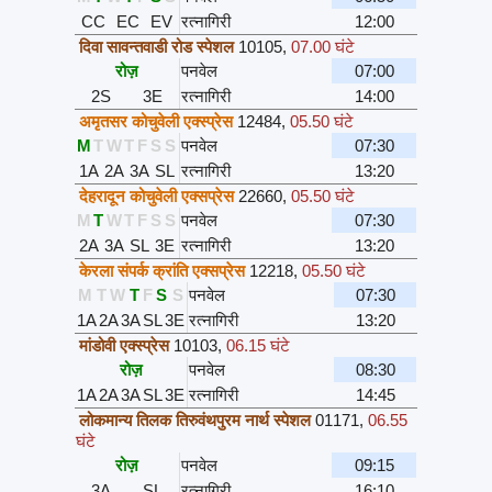
CC
EC
EV
रत्नागिरी
12:00
दिवा सावन्तवाडी रोड स्पेशल
10105
,
07.00 घंटे
रोज़
पनवेल
07:00
2S
3E
रत्नागिरी
14:00
अमृतसर कोचुवेली एक्स्प्रेस
12484
,
05.50 घंटे
M
T
W
T
F
S
S
पनवेल
07:30
1A
2A
3A
SL
रत्नागिरी
13:20
देहरादून कोचुवेली एक्सप्रेस
22660
,
05.50 घंटे
M
T
W
T
F
S
S
पनवेल
07:30
2A
3A
SL
3E
रत्नागिरी
13:20
केरला संपर्क क्रांति एक्सप्रेस
12218
,
05.50 घंटे
M
T
W
T
F
S
S
पनवेल
07:30
1A
2A
3A
SL
3E
रत्नागिरी
13:20
मांडोवी एक्स्प्रेस
10103
,
06.15 घंटे
रोज़
पनवेल
08:30
1A
2A
3A
SL
3E
रत्नागिरी
14:45
लोकमान्य तिलक तिरुवंथपुरम नार्थ स्पेशल
01171
,
06.55
घंटे
रोज़
पनवेल
09:15
3A
SL
रत्नागिरी
16:10