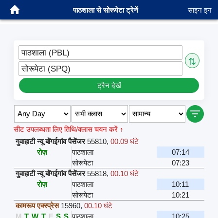
पाठशाला से सोरूपेटा ट्रेनें
साइन इन
पाठशाला (PBL)
⇅
सोरूपेटा (SPQ)
ट्रैन देखें
सीट उपलब्धता लिए तिथि/क्लास चयन करें ↑
गुवाहाटी न्यू बोंगईगांव पैसेंजर
55810
,
00.09 घंटे
रोज़
पाठशाला
07:14
सोरूपेटा
07:23
गुवाहाटी न्यू बोंगईगांव पैसेंजर
55818
,
00.10 घंटे
रोज़
पाठशाला
10:11
सोरूपेटा
10:21
कामरूप एक्स्प्रेस
15960
,
00.10 घंटे
M
T
W
T
F
S
S
पाठशाला
10:25