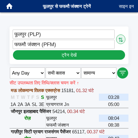
फूलपुर से फफमौ जंक्शन ट्रेनें
साइन इन
फूलपुर (PLP)
⇅
फफमौ जंक्शन (PFM)
ट्रैन देखें
सीट उपलब्धता लिए तिथि/क्लास चयन करें ↑
मऊ लोकमान्य तिलक एक्सप्रेस
15181
,
01.32 घंटे
M
T
W
T
F
S
S
फूलपुर
03:28
1A
2A
3A
SL
3E
प्रयागराज Jn
05:00
जौनपुर इलाहाबाद पैसिंजर
54214
,
00.34 घंटे
रोज़
फूलपुर
08:04
फफमौ जंक्शन
08:38
गाज़ीपुर सिटी प्रयाग राजसंगम पैसेंजर
65117
,
00.37 घंटे