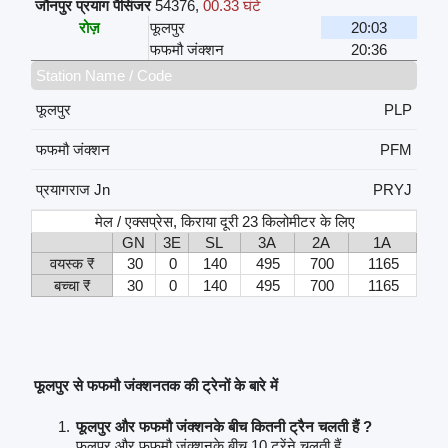
जौनपुर प्रयाग पैसिंजर
54376
,
00.33 घंटे
रोज़
फूलपुर
20:03
फफमौ जंक्शन
20:36
Station Name / Code
फूलपुर
PLP
फफमौ जंक्शन
PFM
प्रयागराज Jn
PRYJ
मेल / एक्सप्रेस, किराया दूरी 23 किलोमीटर के लिए
GN
3E
SL
3A
2A
1A
वयस्क ₹
30
0
140
495
700
1165
बच्चा ₹
30
0
140
495
700
1165
फूलपुर से फफमौ जंक्शनतक की ट्रेनों के बारे में
फूलपुर और फफमौ जंक्शनके बीच कितनी ट्रैन चलती हैं ?
फूलपुर और फफमौ जंक्शनके बीच 10 ट्रेंने चलती हैं.