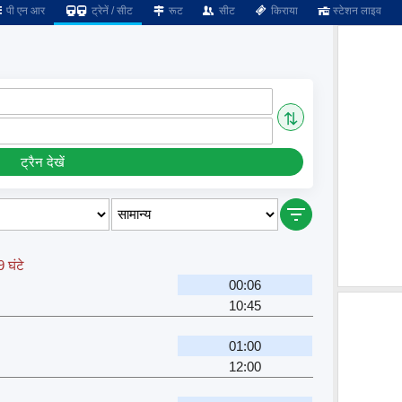
पी एन आर
ट्रेनें / सीट
रूट
सीट
किराया
स्टेशन लाइव
⇅
ट्रैन देखें
 घंटे
00:06
10:45
01:00
12:00