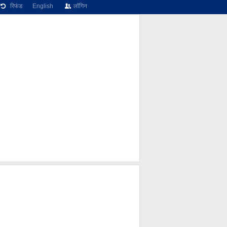
रिफंड
English
लॉगिन