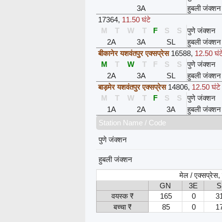
3A
हुबली जंक्शन
17364
,
11.50 घंटे
M
T
W
T
F
S
S
पुणे जंक्शन
2A
3A
SL
हुबली जंक्शन
बीकानेर यशवंतपुर एक्सप्रेस
16588
,
12.50 घंट
M
T
W
T
F
S
S
पुणे जंक्शन
2A
3A
SL
हुबली जंक्शन
बाड़मेर यशवंतपुर एक्सप्रेस
14806
,
12.50 घंटे
M
T
W
T
F
S
S
पुणे जंक्शन
1A
2A
3A
हुबली जंक्शन
Station Name / Code
पुणे जंक्शन
हुबली जंक्शन
मेल / एक्सप्रेस
GN
3E
S
वयस्क ₹
165
0
3
बच्चा ₹
85
0
1