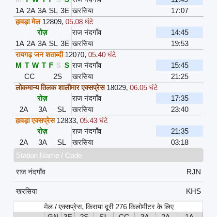
1A
2A
3A
SL
3E
खरसिया
17:07
हावड़ा मेल
12809
,
05.08 घंटे
रोज़
राज नंदगाँव
14:45
1A
2A
3A
SL
3E
खरसिया
19:53
रायगढ़ जन शताब्दी
12070
,
05.40 घंटे
M
T
W
T
F
S
S
राज नंदगाँव
15:45
CC
2S
खरसिया
21:25
लोकमान्य तिलक शालीमार एक्सप्रेस
18029
,
06.05 घंटे
रोज़
राज नंदगाँव
17:35
2A
3A
SL
खरसिया
23:40
हावड़ा एक्सप्रेस
12833
,
05.43 घंटे
रोज़
राज नंदगाँव
21:35
2A
3A
SL
खरसिया
03:18
Station Name / Code
राज नंदगाँव
RJN
खरसिया
KHS
मेल / एक्सप्रेस, किराया दूरी 276 किलोमीटर के लिए
GN
3E
2S
SL
CC
3A
2A
1A