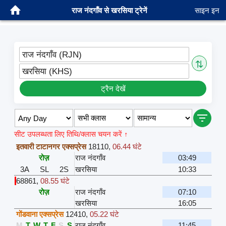
राज नंदगाँव से खरसिया ट्रेनें
साइन इन
राज नंदगाँव (RJN)
⇅
खरसिया (KHS)
ट्रैन देखें
सीट उपलब्धता लिए तिथि/क्लास चयन करें ↑
इतवारी टाटानगर एक्सप्रेस
18110
,
06.44 घंटे
रोज़
राज नंदगाँव
03:49
3A
SL
2S
खरसिया
10:33
68861
,
08.55 घंटे
रोज़
राज नंदगाँव
07:10
खरसिया
16:05
गोंडवाना एक्सप्रेस
12410
,
05.22 घंटे
M
T
W
T
F
S
S
राज नंदगाँव
11:45