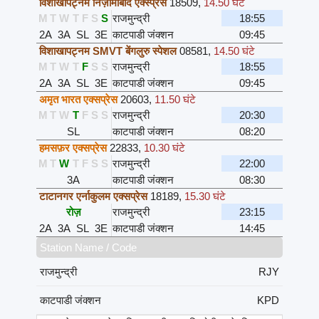
विशाखापट्नम निज़ामाबाद एक्स्प्रेस
18509
,
14.50 घंटे
M
T
W
T
F
S
S
राजमुन्द्री
18:55
2A
3A
SL
3E
काटपाडी जंक्शन
09:45
विशाखापट्नम SMVT बेंगलुरु स्पेशल
08581
,
14.50 घंटे
M
T
W
T
F
S
S
राजमुन्द्री
18:55
2A
3A
SL
3E
काटपाडी जंक्शन
09:45
अमृत भारत एक्सप्रेस
20603
,
11.50 घंटे
M
T
W
T
F
S
S
राजमुन्द्री
20:30
SL
काटपाडी जंक्शन
08:20
हमसफ़र एक्सप्रेस
22833
,
10.30 घंटे
M
T
W
T
F
S
S
राजमुन्द्री
22:00
3A
काटपाडी जंक्शन
08:30
टाटानगर एर्नाकुलम एक्सप्रेस
18189
,
15.30 घंटे
रोज़
राजमुन्द्री
23:15
2A
3A
SL
3E
काटपाडी जंक्शन
14:45
Station Name / Code
राजमुन्द्री
RJY
काटपाडी जंक्शन
KPD