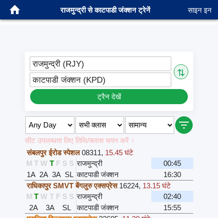
राजमुन्द्री से काटपाडी जंक्शन ट्रेनें
साइन इन
राजमुन्द्री (RJY)
⇅
काटपाडी जंक्शन (KPD)
ट्रैन देखें
सीट उपलब्धता लिए तिथि/क्लास चयन करें ↑
संबलपुर ईरोड स्पेशल
08311
,
15.45 घंटे
M
T
W
T
F
S
S
राजमुन्द्री
00:45
1A
2A
3A
SL
काटपाडी जंक्शन
16:30
राधिकापुर SMVT बेंगलुरु एक्सप्रेस
16224
,
13.15 घंटे
M
T
W
T
F
S
S
राजमुन्द्री
02:40
2A
3A
SL
काटपाडी जंक्शन
15:55