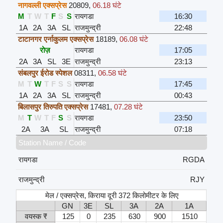
नागवल्ली एक्सप्रेस
20809
,
06.18 घंटे
M
T
W
T
F
S
S
रायगडा
16:30
1A
2A
3A
SL
राजमुन्द्री
22:48
टाटानगर एर्नाकुलम एक्सप्रेस
18189
,
06.08 घंटे
रोज़
रायगडा
17:05
2A
3A
SL
3E
राजमुन्द्री
23:13
संबलपुर ईरोड स्पेशल
08311
,
06.58 घंटे
M
T
W
T
F
S
S
रायगडा
17:45
1A
2A
3A
SL
राजमुन्द्री
00:43
बिलासपुर तिरुपति एक्सप्रेस
17481
,
07.28 घंटे
M
T
W
T
F
S
S
रायगडा
23:50
2A
3A
SL
राजमुन्द्री
07:18
Station Name / Code
रायगडा
RGDA
राजमुन्द्री
RJY
मेल / एक्सप्रेस, किराया दूरी 372 किलोमीटर के लिए
GN
3E
SL
3A
2A
1A
वयस्क ₹
125
0
235
630
900
1510