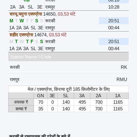
2A
3A
SL
3E
रामपुर
10:28
सरयू यमुना एक्स्प्रेस
14650
,
03.53 घंटे
M
T
W
T
F
S
S
रूरकी
20:51
1A
2A
3A
SL
3E
रामपुर
00:44
शहीद एक्स्प्रेस
14674
,
03.53 घंटे
M
T
W
T
F
S
S
रूरकी
20:51
1A
2A
3A
SL
3E
रामपुर
00:44
Station Name / Code
रूरकी
RK
रामपुर
RMU
मेल / एक्सप्रेस, किराया दूरी 185 किलोमीटर के लिए
GN
3E
SL
3A
2A
1A
वयस्क ₹
70
0
140
495
700
1165
बच्चा ₹
35
0
140
495
700
1165
रूरकी से रामपुरतक की ट्रेनों के बारे में