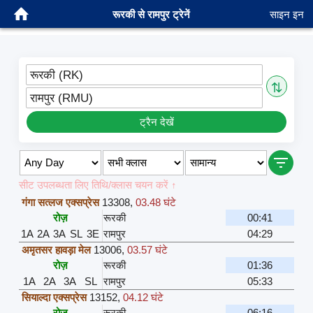
रूरकी से रामपुर ट्रेनें
साइन इन
रूरकी (RK)
⇅
रामपुर (RMU)
ट्रैन देखें
सीट उपलब्धता लिए तिथि/क्लास चयन करें ↑
गंगा सत्लज एक्सप्रेस
13308
,
03.48 घंटे
रोज़
रूरकी
00:41
1A
2A
3A
SL
3E
रामपुर
04:29
अमृतसर हावड़ा मेल
13006
,
03.57 घंटे
रोज़
रूरकी
01:36
1A
2A
3A
SL
रामपुर
05:33
सियाल्दा एक्सप्रेस
13152
,
04.12 घंटे
रोज़
रूरकी
06:16