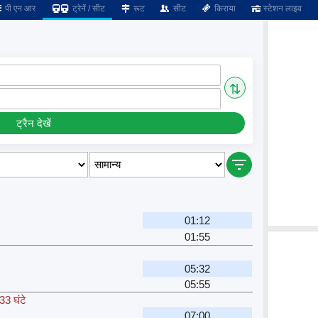
पी एन आर
ट्रेनें / सीट
रूट
सीट
किराया
स्टेशन लाइव
⇅
ट्रैन देखें
01:12
01:55
05:32
05:55
33 घंटे
07:00