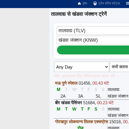
होम
ट्रेन रनिंग स्टेटस
तालवाद्य से खंडवा जंक्शन ट्रेनें
तालवाद्य (TLV)
खंडवा जंक्शन (KNW)
सीट उपलब्धता लिए तिथि/क्लास चयन करें ↑
मऊ पुणे स्पेशल
01456
,
00.43 घंटे
M
T
W
T
F
S
S
तालवाद्य
2A
3A
SL
खंडवा जंक्शन
बीर खंडवा पैसिंजर
51684
,
00.23 घंटे
M
T
W
T
F
S
S
तालवाद्य
खंडवा जंक्शन
गोरखपुर लोकमान्य तिलक एक्सप्रेस
15018
,
00.
रोज़
तालवाद्य