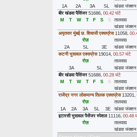
1A
2A
3A
SL
खंडवा जंक्शन
बीर खंडवा पैसिंजर
51686
,
00.42 घंटे
M
T
W
T
F
S
S
तालवाद्य
खंडवा जंक्शन
अमृतसर मुंबई छ. शिवाजी एक्सप्रेस
11058
,
00.4
रोज़
तालवाद्य
2A
SL
3E
खंडवा जंक्शन
कटनी भुसावल एक्सप्रेस
19014
,
00.57 घंटे
रोज़
तालवाद्य
3A
SL
खंडवा जंक्शन
बीर खंडवा पैसिंजर
51688
,
00.28 घंटे
M
T
W
T
F
S
S
तालवाद्य
खंडवा जंक्शन
राजेंद्र नगर लोकमान्य तिलक एक्सप्रेस
13201
,
रोज़
तालवाद्य
1A
2A
3A
SL
3E
खंडवा जंक्शन
इटारसी भुसावल पैसेंजर स्पेशल
11116
,
00.48 घ
रोज़
तालवाद्य
खंडवा जंक्शन