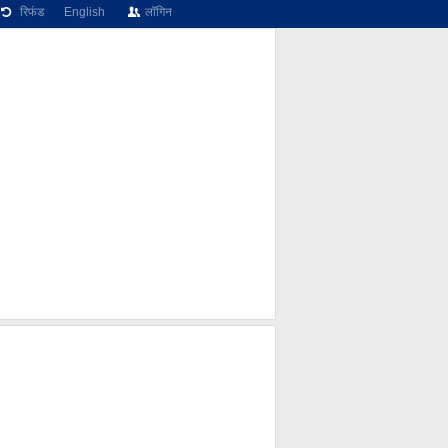
रिफंड
English
लॉगिन