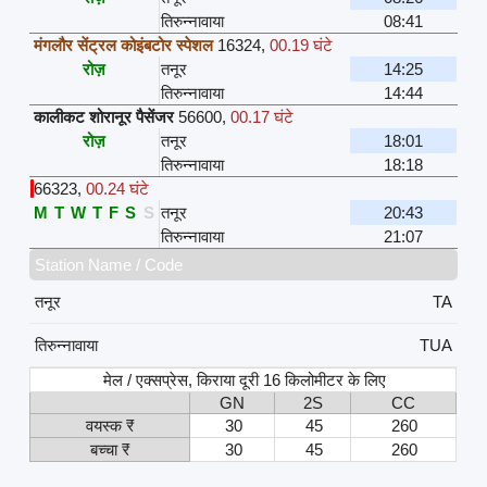
तिरुन्नावाया
08:41
मंगलौर सेंट्रल कोइंबटोर स्पेशल
16324
,
00.19 घंटे
रोज़
तनूर
14:25
तिरुन्नावाया
14:44
कालीकट शोरानूर पैसेंजर
56600
,
00.17 घंटे
रोज़
तनूर
18:01
तिरुन्नावाया
18:18
66323
,
00.24 घंटे
M
T
W
T
F
S
S
तनूर
20:43
तिरुन्नावाया
21:07
Station Name / Code
तनूर
TA
तिरुन्नावाया
TUA
मेल / एक्सप्रेस, किराया दूरी 16 किलोमीटर के लिए
GN
2S
CC
वयस्क ₹
30
45
260
बच्चा ₹
30
45
260