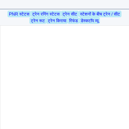
PNR स्टेटस
ट्रेन रनिंग स्टेटस
ट्रेन सीट
स्टेशनों के बीच ट्रेन / सीट
ट्रेन रूट
ट्रेन किराया
रिफंड
डेस्कटॉप व्यू