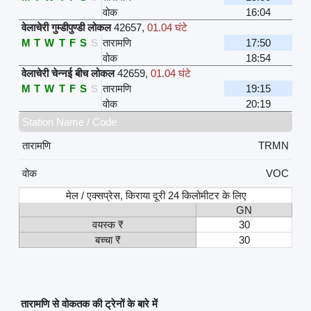
वोक
16:04
वेलाचेरी गुम्डीपुण्डी लोकल
42657
,
01.04 घंटे
M
T
W
T
F
S
S
तारामणि
17:50
वोक
18:54
वेलाचेरी चेन्नई बीच लोकल
42659
,
01.04 घंटे
M
T
W
T
F
S
S
तारामणि
19:15
वोक
20:19
Station Name / Code
तारामणि
TRMN
वोक
VOC
मेल / एक्सप्रेस, किराया दूरी 24 किलोमीटर के लिए
GN
वयस्क ₹
30
बच्चा ₹
30
तारामणि से वोकतक की ट्रेनों के बारे में