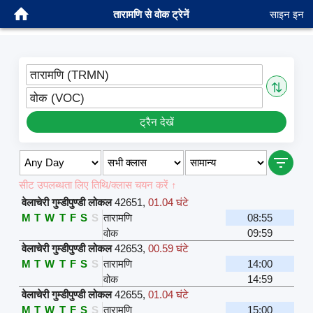
तारामणि से वोक ट्रेनें
साइन इन
तारामणि (TRMN)
⇅
वोक (VOC)
ट्रैन देखें
सीट उपलब्धता लिए तिथि/क्लास चयन करें ↑
वेलाचेरी गुम्डीपुण्डी लोकल
42651
,
01.04 घंटे
M
T
W
T
F
S
S
तारामणि
08:55
वोक
09:59
वेलाचेरी गुम्डीपुण्डी लोकल
42653
,
00.59 घंटे
M
T
W
T
F
S
S
तारामणि
14:00
वोक
14:59
वेलाचेरी गुम्डीपुण्डी लोकल
42655
,
01.04 घंटे
M
T
W
T
F
S
S
तारामणि
15:00