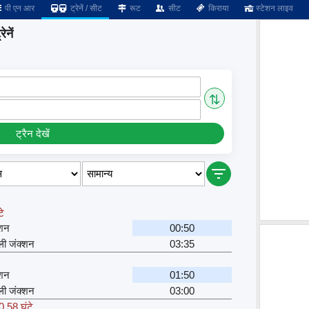
पी एन आर
ट्रेनें / सीट
रूट
सीट
किराया
स्टेशन लाइव
ेनें
⇅
ट्रैन देखें
े
्शन
00:50
्ली जंक्शन
03:35
्शन
01:50
्ली जंक्शन
03:00
0.58 घंटे