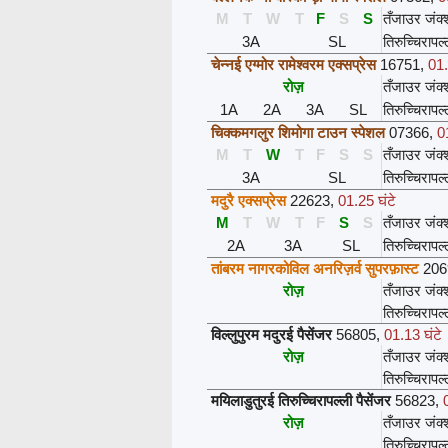
M
T
W
T
F
S
S
तँजाउर जंक
3A
SL
तिरुच्चिरापल
चेन्नई एग्मोर रामेश्वरम एक्सप्रेस
16751
,
01.
रोज़
तँजाउर जंक
1A
2A
3A
SL
तिरुच्चिरापल
चिक्कमगलुर शिमोगा टाउन स्पेशल
07366
,
0
M
T
W
T
F
S
S
तँजाउर जंक
3A
SL
तिरुच्चिरापल
मदुरै एक्सप्रेस
22623
,
01.25 घंटे
M
T
W
T
F
S
S
तँजाउर जंक
2A
3A
SL
तिरुच्चिरापल
तांबरम नागरकोविल अनरिज़र्व सुपरफ़ास्ट
206
रोज़
तँजाउर जंक
तिरुच्चिरापल
विल्लुपुरम मदुरई पैसेंजर
56805
,
01.13 घंटे
रोज़
तँजाउर जंक
तिरुच्चिरापल
मयिलाडुतुरई तिरुच्चिरापल्ली पैसेंजर
56823
,
रोज़
तँजाउर जंक
तिरुच्चिरापल