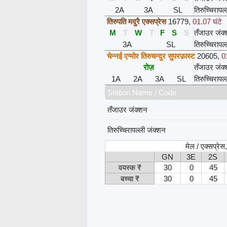
2A
3A
SL
तिरुच्चिरापल
तिरुपति मदुरै एक्सप्रेस
16779
,
01.07 घंटे
M
T
W
T
F
S
S
तँजाउर जंक
3A
SL
तिरुच्चिरापल
चेन्नई एग्मोर तिरुचन्दुर सुपरफ़ास्ट
20605
,
0
रोज़
तँजाउर जंक
1A
2A
3A
SL
तिरुच्चिरापल
Station Name / Code
तँजाउर जंक्शन
तिरुच्चिरापल्ली जंक्शन
मेल / एक्सप्रे
GN
3E
2S
वयस्क ₹
30
0
45
बच्चा ₹
30
0
45