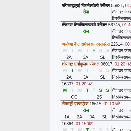
मयिलाडुतुरई तिरुनेलवेली पैसेंजर
56821
,
01.
रोज़
तँजाउर जंक
तिरुच्चिरापल
तँजाउर तिरुच्चिरापल्ली पैसेंजर
56745
,
01.40
रोज़
तँजाउर जंक
तिरुच्चिरापल
अयोध्या कैंट रामेश्वरम एक्सप्रेस
22614
,
00.
M
T
W
T
F
S
S
तँजाउर जंक
2A
3A
SL
तिरुच्चिरापल
शोरानूर एर्नाकुलम स्पेशल
06017
,
01.20 घंट
M
T
W
T
F
S
S
तँजाउर जंक
2A
3A
SL
तिरुच्चिरापल
16807
,
01.20 घंटे
M
T
W
T
F
S
S
तँजाउर जंक
CC
2S
तिरुच्चिरापल
सेममोह़ी एक्सप्रेस
16615
,
01.10 घंटे
रोज़
तँजाउर जंक
1A
2A
3A
SL
तिरुच्चिरापल
16364
,
01.15 घंटे
M
T
W
T
F
S
S
तँजाउर जंक