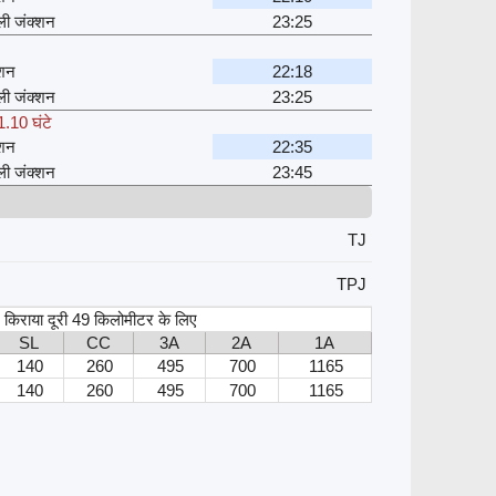
्ली जंक्शन
23:25
्शन
22:18
्ली जंक्शन
23:25
1.10 घंटे
्शन
22:35
्ली जंक्शन
23:45
TJ
TPJ
स, किराया दूरी 49 किलोमीटर के लिए
SL
CC
3A
2A
1A
140
260
495
700
1165
140
260
495
700
1165