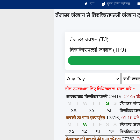
होम
ट्रेन रनिंग स्टेटस
तँजाउर जंक्शन से तिरुच्चिरापल्ली जंक्शन ट्र
तँजाउर जंक्शन (TJ)
तिरुच्चिरापल्ली जंक्शन (TPJ)
सीट उपलब्धता लिए तिथि/क्लास चयन करें ↑
अहमदाबाद तिरुच्चिरापल्ली
09419
,
02.45 घंट
M
T
W
T
F
S
S
तँजाउर जंक
2A
3A
SL
तिरुच्चिरापल
वास्को डा गामा एक्सप्रेस
17316
,
01.10 घंटे
M
T
W
T
F
S
S
तँजाउर जंक
2A
3A
SL
3E
तिरुच्चिरापल
वेल्लनकन्नी वास्को ड़ी गामा स्पेशल
07362
,
0