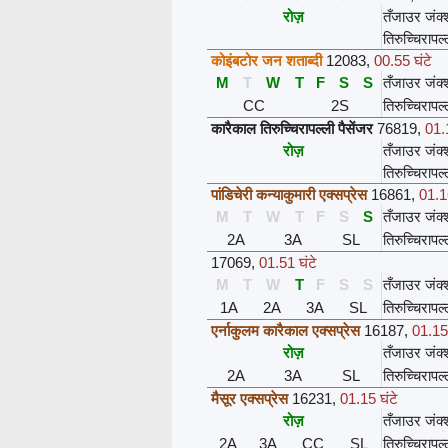
रोज़
तँजाउर जंक
तिरुच्चिरापल
कोइंबटोर जन शताब्दी
12083
,
00.55 घंटे
M
T
W
T
F
S
S
तँजाउर जंक
CC
2S
तिरुच्चिरापल
कारैकाल तिरुच्चिरापल्ली पैसेंजर
76819
,
01.1
रोज़
तँजाउर जंक
तिरुच्चिरापल
पांडिचेरी कन्याकुमारी एक्सप्रेस
16861
,
01.16
M
T
W
T
F
S
S
तँजाउर जंक
2A
3A
SL
तिरुच्चिरापल
17069
,
01.51 घंटे
M
T
W
T
F
S
S
तँजाउर जंक
1A
2A
3A
SL
तिरुच्चिरापल
एर्नाकुलम कारैकाल एक्सप्रेस
16187
,
01.15 
रोज़
तँजाउर जंक
2A
3A
SL
तिरुच्चिरापल
मैसूर एक्सप्रेस
16231
,
01.15 घंटे
रोज़
तँजाउर जंक
2A
3A
CC
SL
तिरुच्चिरापल