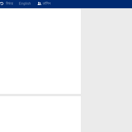
रिफंड
English
लॉगिन