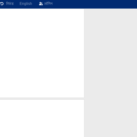
रिफंड
English
लॉगिन