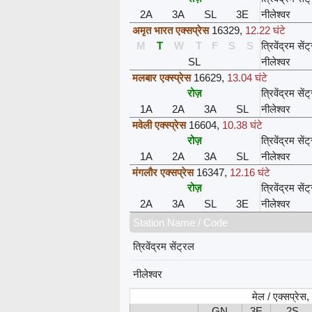
2A
3A
SL
3E
नीलेश्वर
अमृत भारत एक्सप्रेस
16329
,
12.22 घंटे
M
T
W
T
F
S
S
त्रिवेंद्रम सें
SL
नीलेश्वर
मलबार एक्स्प्रेस
16629
,
13.04 घंटे
रोज़
त्रिवेंद्रम सें
1A
2A
3A
SL
नीलेश्वर
मवेली एक्स्प्रेस
16604
,
10.38 घंटे
रोज़
त्रिवेंद्रम सें
1A
2A
3A
SL
नीलेश्वर
मंगलौर एक्सप्रेस
16347
,
12.16 घंटे
रोज़
त्रिवेंद्रम सें
2A
3A
SL
3E
नीलेश्वर
Station Name / Code
त्रिवेंद्रम सेंट्रल
नीलेश्वर
मेल / एक्सप्रेस
GN
3E
2S