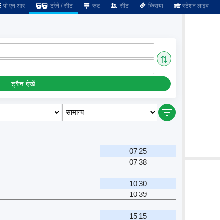
पी एन आर
ट्रेनें / सीट
रूट
सीट
किराया
स्टेशन लाइव
⇅
ट्रैन देखें
07:25
07:38
10:30
10:39
15:15