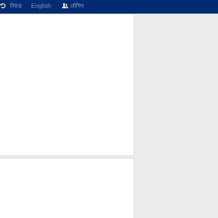
रिफंड
English
लॉगिन