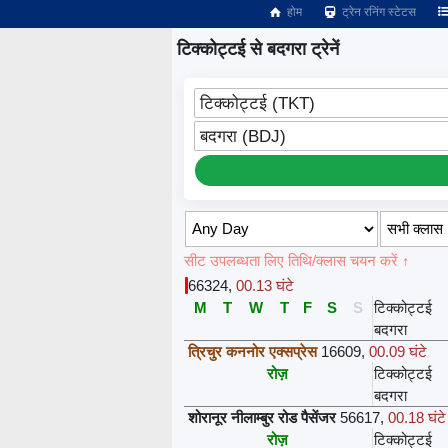
होम
ट्रेन रनिंग स्टेटस
टिक्कोट्टई से बदगरा ट्रेनें
टिक्कोट्टई (TKT)
बदगरा (BDJ)
सीट उपलब्धता लिए तिथि/क्लास चयन करें ↑
66324
,
00.13 घंटे
M
T
W
T
F
S
S
टिक्कोट्टई
बदगरा
त्रिचुर कननोर एक्सप्रेस
16609
,
00.09 घंटे
रोज़
टिक्कोट्टई
बदगरा
शोरानूर नीलाम्बुर रोड पैसेंजर
56617
,
00.18 घंटे
रोज़
टिक्कोट्टई