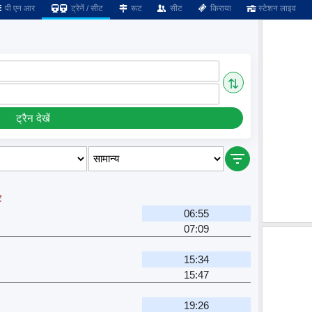
पी एन आर
ट्रेनें / सीट
रूट
सीट
किराया
स्टेशन लाइव
⇅
ट्रैन देखें
े
06:55
07:09
15:34
15:47
19:26