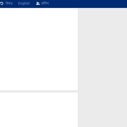
रिफंड
English
लॉगिन