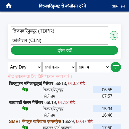
तिरुपदरिपुल्यूर से कोलीडम ट्रेनें
साइन इन
तिरुपदरिपुल्यूर (TDPR)
⇅
कोलीडम (CLN)
ट्रैन देखें
सीट उपलब्धता लिए तिथि/क्लास चयन करें ↑
विल्लुपुरम मयिलाडुतुरई पैसेंजर
56813
,
01.02 घंटे
रोज़
तिरुपदरिपुल्यूर
06:55
कोलीडम
07:57
काटपाडी सेलम पैसिंजर
66019
,
01.12 घंटे
रोज़
तिरुपदरिपुल्यूर
15:34
कोलीडम
16:46
SMVT बेंगलुरु कारैकाल एक्सप्रेस
16529
,
00.47 घंटे
रोज़
कडलूर पोर्ट जंक्शन
17:50