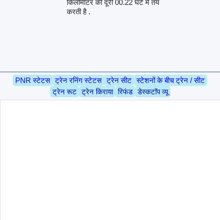
किलोमीटर की दूरी 00.22 घंटे में तय
करती है .
PNR स्टेटस
ट्रेन रनिंग स्टेटस
ट्रेन सीट
स्टेशनों के बीच ट्रेन / सीट
ट्रेन रूट
ट्रेन किराया
रिफंड
डेस्कटॉप व्यू