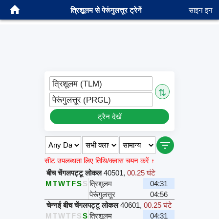
त्रिशूलम से पेरूंगुलत्तूर ट्रेनें
साइन इन
त्रिशूलम (TLM)
⇅
पेरूंगुलत्तूर (PRGL)
ट्रैन देखें
सीट उपलब्धता लिए तिथि/क्लास चयन करें ↑
बीच चेंगलपट्टू लोकल
40501
,
00.25 घंटे
M
T
W
T
F
S
S
त्रिशूलम
04:31
पेरूंगुलत्तूर
04:56
चेन्नई बीच चेंगलपट्टू लोकल
40601
,
00.25 घंटे
M
T
W
T
F
S
S
त्रिशूलम
04:31