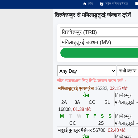
होम
ट्रेन रनिंग स्टेटस
तिरुवेरुम्बुर से मयिलाडुतुरई जंक्शन ट्रेनें
तिरुवेरुम्बुर (TRB)
मयिलाडुतुरई जंक्शन (MV)
सीट उपलब्धता लिए तिथि/क्लास चयन करें ↑
मयिलाडुतुरई एक्सप्रेस
16232
,
02.15 घंटे
रोज़
तिरुवेरुम्बुर
2A
3A
CC
SL
मयिलाडुतुरई 
16808
,
01.38 घंटे
M
T
W
T
F
S
S
तिरुवेरुम्बुर
CC
2S
मयिलाडुतुरई 
मदुरई पुनालुर पैसेंजर
56700
,
02.49 घंटे
रोज़
तिरुवेरुम्बुर