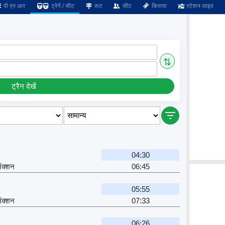
पी एन आर
ट्रेनें / सीट
रूट
सीट
किराया
स्टेशन लाइव
⇅
ट्रैन देखें
04:30
जंक्शन
06:45
05:55
जंक्शन
07:33
06:26