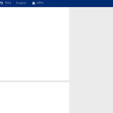
रिफंड
English
लॉगिन