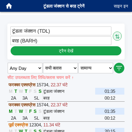
टूंडला जंक्शन से बरह ट्रेनें
साइन इन
टूंडला जंक्शन (TDL)
⇅
बरह (BARH)
ट्रैन देखें
सीट उपलब्धता लिए तिथि/क्लास चयन करें ↑
फरक्का एक्सप्रेस
15734
,
22.37 घंटे
M
T
W
T
F
S
S
टूंडला जंक्शन
01:35
2A
3A
SL
बरह
00:12
फरक्का एक्सप्रेस
15744
,
22.37 घंटे
M
T
W
T
F
S
S
टूंडला जंक्शन
01:35
2A
3A
SL
बरह
00:12
पूर्वा एक्स्प्रेस
12304
,
11.34 घंटे
M
T
W
T
F
S
S
टूंडला जंक्शन
20:15