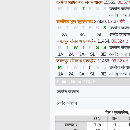
दरभंगा अहमदाबाद जनसाधारण
15559
,
06.57 घ
M
T
W
T
F
S
S
उज्जैन जंक्
आनंद जंक्शन
शालीमार भुज सुपरफ़ास्ट
22830
,
07.07 घंटे
M
T
W
T
F
S
S
उज्जैन जंक्
2A
3A
SL
आनंद जंक्शन
जबलपुर सोमनाथ एक्स्प्रेस
11464
,
06.32 घंटे
M
T
W
T
F
S
S
उज्जैन जंक्
1A
2A
3A
SL
3E
आनंद जंक्शन
जबलपुर सोमनाथ एक्स्प्रेस
11466
,
06.32 घंटे
M
T
W
T
F
S
S
उज्जैन जंक्
1A
2A
3A
SL
3E
आनंद जंक्शन
Station Name / Code
उज्जैन जंक्शन
आनंद जंक्शन
मेल / एक्सप्रेस
GN
3E
वयस्क ₹
125
0