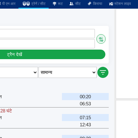
पी एन आर
ट्रेनें / सीट
रूट
सीट
किराया
स्टेशन लाइव
⇅
ट्रैन देखें
शन
00:20
06:53
28 घंटे
शन
07:15
12:43