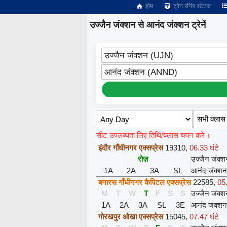
होम
ट्रेन रनिंग स्टेटस
उज्जैन जंक्शन से आनंद जंक्शन ट्रेनें
उज्जैन जंक्शन (UJN)
आनंद जंक्शन (ANND)
सीट उपलब्धता लिए तिथि/क्लास चयन करें ↑
इंदौर गाँधीनगर एक्सप्रेस
19310
,
06.33 घंटे
रोज़
उज्जैन जंक्
1A
2A
3A
SL
आनंद जंक्शन
बनारस गाँधीनगर कैपिटल एक्सप्रेस
22585
,
05.
M
T
W
T
F
S
S
उज्जैन जंक्
1A
2A
3A
SL
3E
आनंद जंक्शन
गोरखपुर ओखा एक्सप्रेस
15045
,
07.47 घंटे