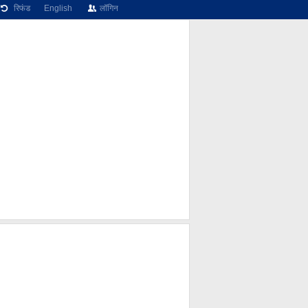
रिफंड
English
लॉगिन