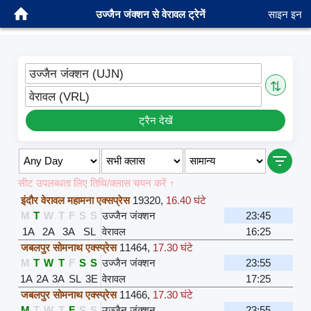
उज्जैन जंक्शन से वेरावल ट्रेनें
साइन इन
उज्जैन जंक्शन (UJN)
⇅
वेरावल (VRL)
ट्रैन देखें
सीट उपलब्धता लिए तिथि/क्लास चयन करें ↑
इंदौर वेरावल महामना एक्सप्रेस
19320
,
16.40 घंटे
M
T
W
T
F
S
S
उज्जैन जंक्शन
23:45
1A
2A
3A
SL
वेरावल
16:25
जबलपुर सोमनाथ एक्स्प्रेस
11464
,
17.30 घंटे
M
T
W
T
F
S
S
उज्जैन जंक्शन
23:55
1A
2A
3A
SL
3E
वेरावल
17:25
जबलपुर सोमनाथ एक्स्प्रेस
11466
,
17.30 घंटे
M
T
W
T
F
S
S
उज्जैन जंक्शन
23:55