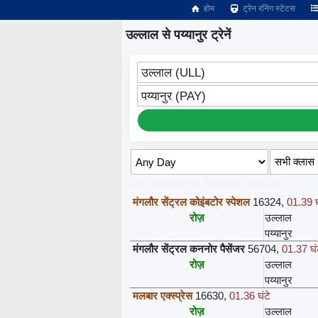
होम
ट्रेन रनिंग स्टेटस
उल्लाल से पय्यानुर ट्रेनें
उल्लाल (ULL)
पय्यानुर (PAY)
सीट उपलब्धता लिए तिथि/क्लास चयन करें ↑
मंगलौर सेंट्रल कोइंबटोर स्पेशल
16324
,
01.39 घ
रोज़
उल्लाल
पय्यानुर
मंगलौर सेंट्रल कननोर पैसेंजर
56704
,
01.37 घं
रोज़
उल्लाल
पय्यानुर
मलबार एक्स्प्रेस
16630
,
01.36 घंटे
रोज़
उल्लाल