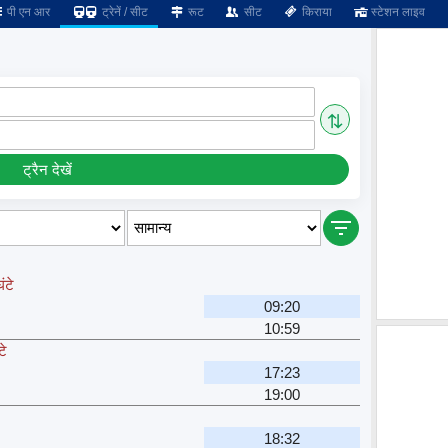
पी एन आर
ट्रेनें / सीट
रूट
सीट
किराया
स्टेशन लाइव
⇅
ट्रैन देखें
ंटे
09:20
10:59
टे
17:23
19:00
18:32