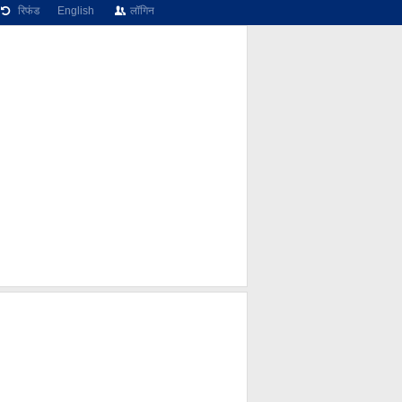
रिफंड
English
लॉगिन