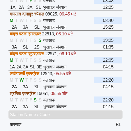
M
T
W
T
F
S
S
वलसाड
03:08
1A
2A
3A
SL
भुसावल जंक्शन
12:25
वलसाड दानापुर स्पेशल
09025
,
06.45 घंटे
M
T
W
T
F
S
S
वलसाड
08:40
2A
3A
SL
भुसावल जंक्शन
15:25
बांद्रा पटना हमसफ़र
22913
,
06.10 घंटे
M
T
W
T
F
S
S
वलसाड
19:25
3A
SL
2S
भुसावल जंक्शन
01:35
बांद्रा पटना सुपरफ़ास्ट
22971
,
06.10 घंटे
M
T
W
T
F
S
S
वलसाड
22:05
1A
2A
3A
SL
3E
भुसावल जंक्शन
04:15
उद्योगकर्मी एक्स्प्रेस
12943
,
05.55 घंटे
M
T
W
T
F
S
S
वलसाड
22:20
2A
3A
SL
भुसावल जंक्शन
04:15
श्रमिक एक्स्प्रेस
19051
,
05.55 घंटे
M
T
W
T
F
S
S
वलसाड
22:20
2A
3A
SL
भुसावल जंक्शन
04:15
Station Name / Code
वलसाड
BL