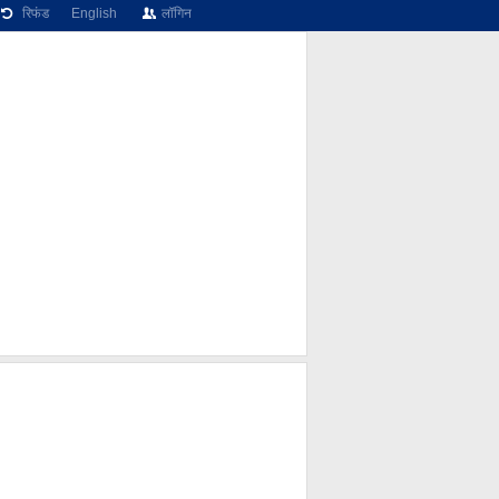
रिफंड
English
लॉगिन