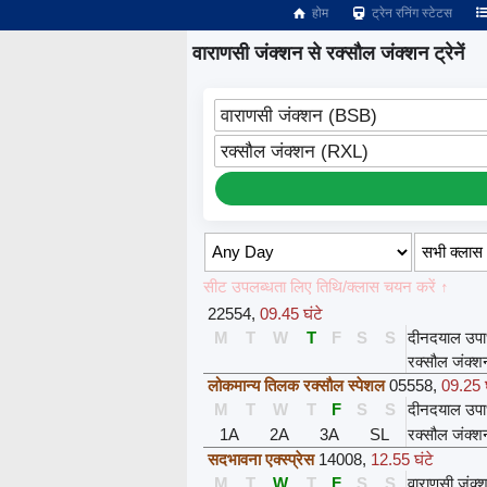
होम
ट्रेन रनिंग स्टेटस
वाराणसी जंक्शन से रक्सौल जंक्शन ट्रेनें
वाराणसी जंक्शन (BSB)
रक्सौल जंक्शन (RXL)
सीट उपलब्धता लिए तिथि/क्लास चयन करें ↑
22554
,
09.45 घंटे
M
T
W
T
F
S
S
दीनदयाल उपा
रक्सौल जंक्श
लोकमान्य तिलक रक्सौल स्पेशल
05558
,
09.25 घ
M
T
W
T
F
S
S
दीनदयाल उपा
1A
2A
3A
SL
रक्सौल जंक्श
सदभावना एक्स्प्रेस
14008
,
12.55 घंटे
M
T
W
T
F
S
S
वाराणसी जंक्