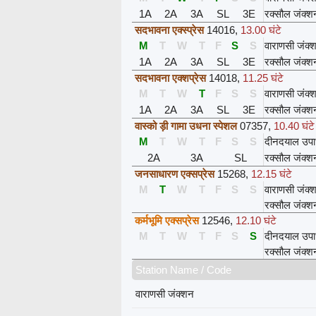
1A
2A
3A
SL
3E
रक्सौल जंक्श
सदभावना एक्स्प्रेस
14016
,
13.00 घंटे
M
T
W
T
F
S
S
वाराणसी जंक्
1A
2A
3A
SL
3E
रक्सौल जंक्श
सदभावना एक्शप्रेस
14018
,
11.25 घंटे
M
T
W
T
F
S
S
वाराणसी जंक्
1A
2A
3A
SL
3E
रक्सौल जंक्श
वास्को ड़ी गामा उधना स्पेशल
07357
,
10.40 घंटे
M
T
W
T
F
S
S
दीनदयाल उपा
2A
3A
SL
रक्सौल जंक्श
जनसाधारण एक्सप्रेस
15268
,
12.15 घंटे
M
T
W
T
F
S
S
वाराणसी जंक्
रक्सौल जंक्श
कर्मभूमि एक्सप्रेस
12546
,
12.10 घंटे
M
T
W
T
F
S
S
दीनदयाल उपा
रक्सौल जंक्श
Station Name / Code
वाराणसी जंक्शन