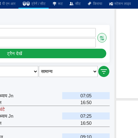
पी एन आर
ट्रेनें / सीट
रूट
सीट
किराया
स्टेशन लाइव
⇅
ट्रैन देखें
ध्याय Jn
07:05
न
16:50
ंटे
ध्याय Jn
07:25
न
16:50
शन
09:10