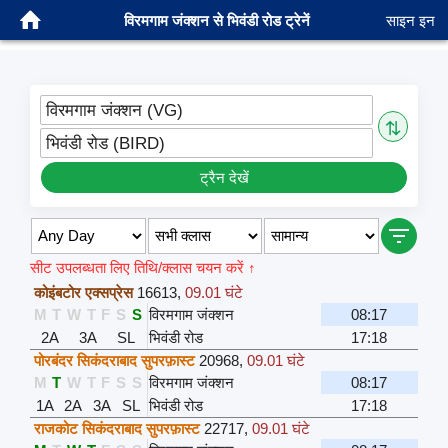
विरमगाम जंक्शन से भिवंडी रोड ट्रेनें
साइन इन
विरमगाम जंक्शन (VG)
⇅
भिवंडी रोड (BIRD)
ट्रैन देखें
सीट उपलब्धता लिए तिथि/क्लास चयन करें ↑
कोइंबटोर एक्सप्रेस
16613
,
09.01 घंटे
M
T
W
T
F
S
S
विरमगाम जंक्शन
08:17
2A
3A
SL
भिवंडी रोड
17:18
पोरबंदर सिकंदराबाद सुपरफ़ास्ट
20968
,
09.01 घंटे
M
T
W
T
F
S
S
विरमगाम जंक्शन
08:17
1A
2A
3A
SL
भिवंडी रोड
17:18
राजकोट सिकंदराबाद सुपरफ़ास्ट
22717
,
09.01 घंटे