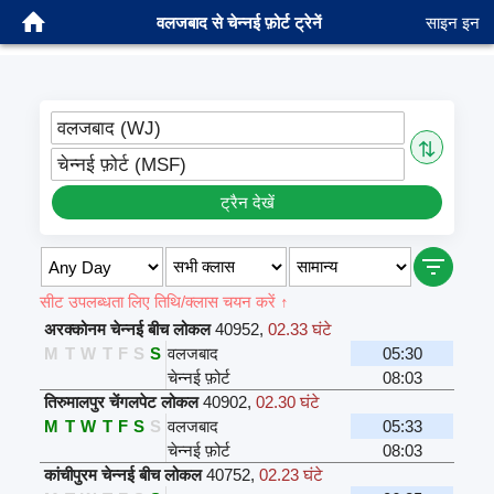
वलजबाद से चेन्नई फ़ोर्ट ट्रेनें
साइन इन
वलजबाद (WJ)
⇅
चेन्नई फ़ोर्ट (MSF)
ट्रैन देखें
सीट उपलब्धता लिए तिथि/क्लास चयन करें ↑
अरक्कोनम चेन्नई बीच लोकल
40952
,
02.33 घंटे
M
T
W
T
F
S
S
वलजबाद
05:30
चेन्नई फ़ोर्ट
08:03
तिरुमालपुर चेंगलपेट लोकल
40902
,
02.30 घंटे
M
T
W
T
F
S
S
वलजबाद
05:33
चेन्नई फ़ोर्ट
08:03
कांचीपुरम चेन्नई बीच लोकल
40752
,
02.23 घंटे