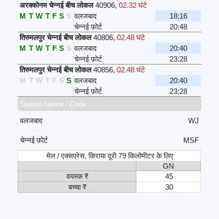
अरक्कोनम चेन्नई बीच लोकल
40906
,
02.32 घंटे
M
T
W
T
F
S
S
वलजबाद
18:16
चेन्नई फ़ोर्ट
20:48
तिरुमलपुर चेन्नई बीच लोकल
40806
,
02.48 घंटे
M
T
W
T
F
S
S
वलजबाद
20:40
चेन्नई फ़ोर्ट
23:28
तिरुमलपुर चेन्नई बीच लोकल
40856
,
02.48 घंटे
M
T
W
T
F
S
S
वलजबाद
20:40
चेन्नई फ़ोर्ट
23:28
Station Name / Code
वलजबाद
WJ
चेन्नई फ़ोर्ट
MSF
मेल / एक्सप्रेस, किराया दूरी 79 किलोमीटर के लिए
GN
वयस्क ₹
45
बच्चा ₹
30