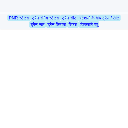
PNR स्टेटस
ट्रेन रनिंग स्टेटस
ट्रेन सीट
स्टेशनों के बीच ट्रेन / सीट
ट्रेन रूट
ट्रेन किराया
रिफंड
डेस्कटॉप व्यू