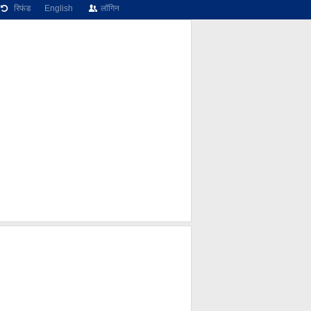
रिफंड
English
लॉगिन