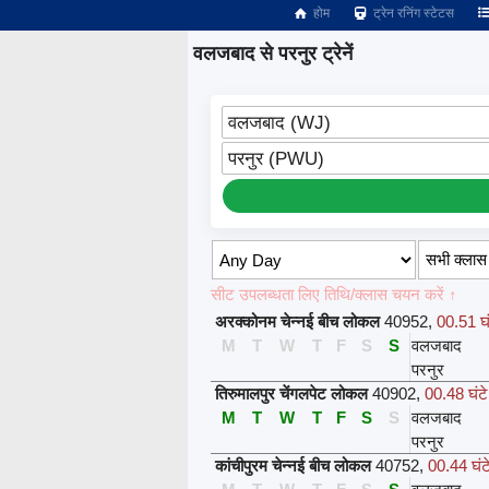
होम
ट्रेन रनिंग स्टेटस
वलजबाद से परनुर ट्रेनें
वलजबाद (WJ)
परनुर (PWU)
सीट उपलब्धता लिए तिथि/क्लास चयन करें ↑
अरक्कोनम चेन्नई बीच लोकल
40952
,
00.51 घं
M
T
W
T
F
S
S
वलजबाद
परनुर
तिरुमालपुर चेंगलपेट लोकल
40902
,
00.48 घंटे
M
T
W
T
F
S
S
वलजबाद
परनुर
कांचीपुरम चेन्नई बीच लोकल
40752
,
00.44 घंट