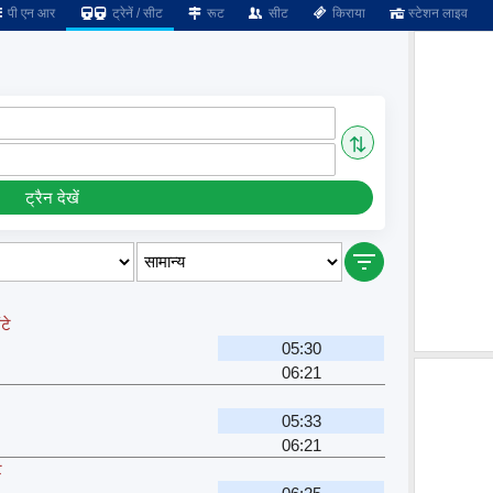
पी एन आर
ट्रेनें / सीट
रूट
सीट
किराया
स्टेशन लाइव
⇅
ट्रैन देखें
टे
05:30
06:21
05:33
06:21
े