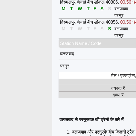
तिरुमलपुर चेन्नई बीच लोकल
40806
,
00.56 घं
M
T
W
T
F
S
S
वलजबाद
परनुर
तिरुमलपुर चेन्नई बीच लोकल
40856
,
00.56 घं
M
T
W
T
F
S
S
वलजबाद
परनुर
Station Name / Code
वलजबाद
परनुर
मेल / एक्सप्रे
वयस्क ₹
बच्चा ₹
वलजबाद से परनुरतक की ट्रेनों के बारे में
वलजबाद और परनुरके बीच कितनी ट्रैन च