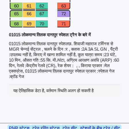
60
61
62
63
65
66
67
72
68
69
70
71
01015 लोकमान्य तिलक दानापुर स्पेशल ट्रैन के बारे में
01015 लोकमान्य तिलक दानापुर स्पेशलछ. शिवाजी महाराज टर्मिनस से
MGR चेन्नई सेंट्रल , चलने के दिन :र , क्लास :2A 3A SL GN , पैंट्री
:उपलब्ध नहीं है, किराए में खाना शामिल नहीं है, कुल यात्रा समय :23 घंटे,
10 मिन, औसत गति :55 कि. मी./घंटा, अग्रिम आरक्षण अवधि (ARP) :60
दिन, रेलवे :केंद्रीय रेलवे (CR), रेक शेयर :
, , किराया प्रकार :मेल
एक्सप्रेस, 01015 लोकमान्य तिलक दानापुर स्पेशल प्रकार :स्पेशल गेज
:ब्रॉड गेज
यह ऐतिहासिक डेटा है, वर्तमान स्थिति अलग हो सकती है
PNR स्टेटस
ट्रेन रनिंग स्टेटस
ट्रेन सीट
स्टेशनों के बीच ट्रेन / सीट