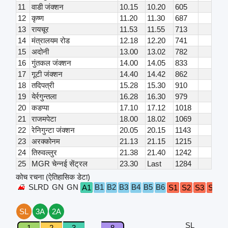
11
वाडी जंक्शन
10.15
10.20
605
12
कृष्ण
11.20
11.30
687
13
रायचूर
11.53
11.55
713
14
मंत्रालयम रोड
12.18
12.20
741
15
अदोनी
13.00
13.02
782
16
गुंतकल जंक्शन
14.00
14.05
833
17
गूटी जंक्शन
14.40
14.42
862
18
तदिपत्री
15.28
15.30
910
19
येर्रगुन्तला
16.28
16.30
979
20
कडप्पा
17.10
17.12
1018
21
राजमपेटा
18.00
18.02
1069
22
रेनिगुन्टा जंक्शन
20.05
20.15
1143
23
अरक्कोनम
21.13
21.15
1215
24
तिरुवल्लुर
21.38
21.40
1242
25
MGR चेन्नई सेंट्रल
23.30
Last
1284
कोच रचना (ऐतिहासिक डेटा)
SLRD
GN
GN
B1
B2
B3
B4
B5
B6
A1
S1
S2
S3
S4
S
SL
3A
2A
SL
1
2
3
8