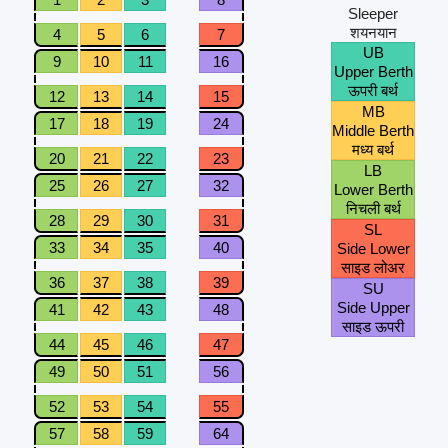
Sleeper
शयनयान
4
5
6
7
UB
9
10
11
16
Upper Berth
ऊपरी बर्थ
12
13
14
15
MB
17
18
19
24
Middle Berth
मध्य बर्थ
20
21
22
23
LB
25
26
27
32
Lower Berth
निचली बर्थ
28
29
30
31
SL
33
34
35
40
Side Lower
साइड लोअर
36
37
38
39
SU
Side Upper
41
42
43
48
साइड ऊपरी
44
45
46
47
49
50
51
56
52
53
54
55
57
58
59
64