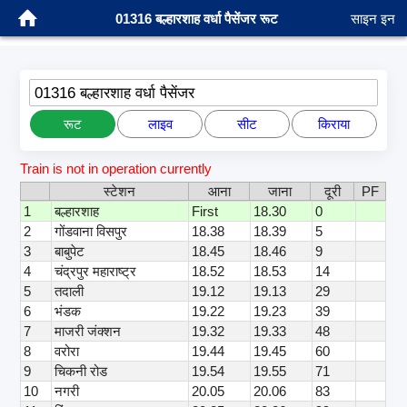
01316 बल्हारशाह वर्धा पैसेंजर रूट
साइन इन
01316 बल्हारशाह वर्धा पैसेंजर
रूट
लाइव
सीट
किराया
Train is not in operation currently
स्टेशन
आना
जाना
दूरी
PF
1
बल्हारशाह
First
18.30
0
2
गोंडवाना विसपुर
18.38
18.39
5
3
बाबुपेट
18.45
18.46
9
4
चंद्रपुर महाराष्ट्र
18.52
18.53
14
5
तदाली
19.12
19.13
29
6
भंडक
19.22
19.23
39
7
माजरी जंक्शन
19.32
19.33
48
8
वरोरा
19.44
19.45
60
9
चिकनी रोड
19.54
19.55
71
10
नगरी
20.05
20.06
83