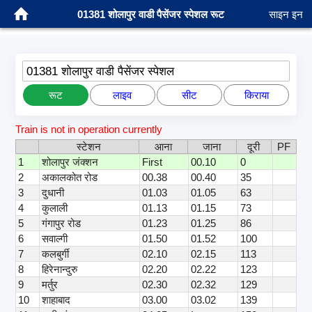
01381 शोलापुर वाडी पैसेंजर स्पेशल रूट
साइन इन
01381 शोलापुर वाडी पैसेंजर स्पेशल
रूट
लाइव
सीट
किराया
Train is not in operation currently
स्टेशन
आना
जाना
दूरी
PF
1
शोलापुर जंक्शन
First
00.10
0
2
अकालकोत रोड
00.38
00.40
35
3
दुधानी
01.03
01.05
63
4
कुलाली
01.13
01.15
73
5
गंगापुर रोड
01.23
01.25
86
6
सवाल्गी
01.50
01.52
100
7
कलबुर्गी
02.10
02.15
113
8
हिरेनान्दुरु
02.20
02.22
123
9
मर्तुर
02.30
02.32
129
10
शाहाबाद
03.00
03.02
139