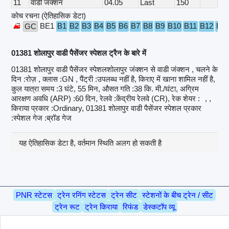
11
वाडी जंक्शन
04.05
Last
150
कोच रचना (ऐतिहासिक डेटा)
BE1
B1
B2
B3
B4
B5
B6
B7
B8
B9
B10
B11
B12
B1
GC
01381 शोलापुर वाडी पैसेंजर स्पेशल ट्रैन के बारे में
01381 शोलापुर वाडी पैसेंजर स्पेशलशोलापुर जंक्शन से वाडी जंक्शन , चलने के
दिन :रोज़ , क्लास :GN , पैंट्री :उपलब्ध नहीं है, किराए में खाना शामिल नहीं है,
कुल यात्रा समय :3 घंटे, 55 मिन, औसत गति :38 कि. मी./घंटा, अग्रिम
आरक्षण अवधि (ARP) :60 दिन, रेलवे :केंद्रीय रेलवे (CR), रेक शेयर :
, ,
किराया प्रकार :Ordinary, 01381 शोलापुर वाडी पैसेंजर स्पेशल प्रकार
:स्पेशल गेज :ब्रॉड गेज
यह ऐतिहासिक डेटा है, वर्तमान स्थिति अलग हो सकती है
PNR स्टेटस
ट्रेन रनिंग स्टेटस
ट्रेन सीट
स्टेशनों के बीच ट्रेन / सीट
ट्रेन रूट
ट्रेन किराया
रिफंड
डेस्कटॉप व्यू